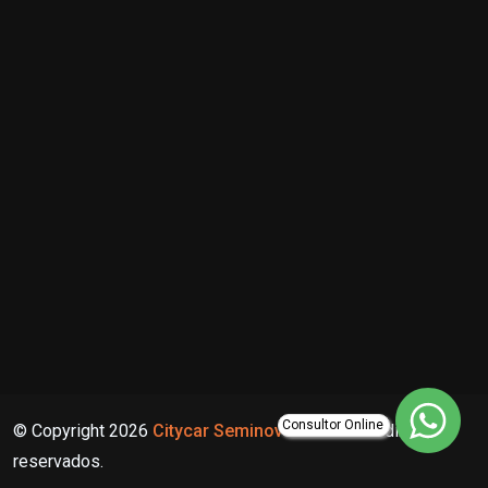
Consultor Online
© Copyright
2026
Citycar Seminovos
Todos os direitos
reservados.