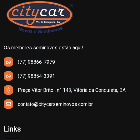
Os melhores seminovos estão aqui!
(77) 98866-7979
(77) 98854-3391
Praça Vitor Brito , nº 143, Vitória da Conquista, BA
contato@citycarseminovos.com.br
Links